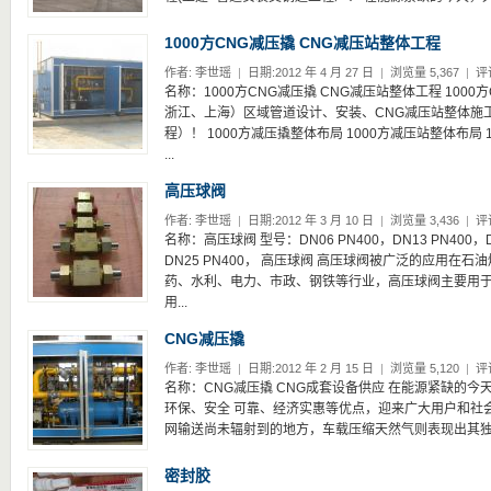
1000方CNG减压撬 CNG减压站整体工程
作者:
李世瑶
|
日期:2012 年 4 月 27 日
|
浏览量 5,367
|
评
名称：1000方CNG减压撬 CNG减压站整体工程 100
浙江、上海）区域管道设计、安装、CNG减压站整体施工
程）！ 1000方减压撬整体布局 1000方减压站整体布局
...
高压球阀
作者:
李世瑶
|
日期:2012 年 3 月 10 日
|
浏览量 3,436
|
评
名称：高压球阀 型号：DN06 PN400，DN13 PN400，DN
DN25 PN400， 高压球阀 高压球阀被广泛的应用在
药、水利、电力、市政、钢铁等行业，高压球阀主要用
用...
CNG减压撬
作者:
李世瑶
|
日期:2012 年 2 月 15 日
|
浏览量 5,120
|
评
名称：CNG减压撬 CNG成套设备供应 在能源紧缺的
环保、安全 可靠、经济实惠等优点，迎来广大用户和社
网输送尚未辐射到的地方，车载压缩天然气则表现出其独立
密封胶