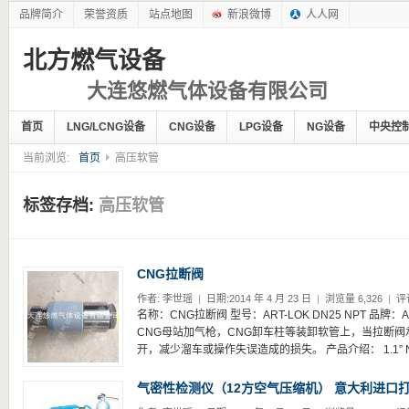
品牌简介
荣誉资质
站点地图
新浪微博
人人网
北方燃气设备
大连悠燃气体设备有限公司
首页
LNG/LCNG设备
CNG设备
LPG设备
NG设备
中央控
当前浏览:
首页
高压软管
标签存档:
高压软管
CNG拉断阀
作者:
李世瑶
|
日期:2014 年 4 月 23 日
|
浏览量 6,326
|
评
名称：CNG拉断阀 型号：ART-LOK DN25 NPT 品牌：ART
CNG母站加气枪，CNG卸车柱等装卸软管上，当拉断
开，减少溜车或操作失误造成的损失。 产品介绍： 1.1” NP
气密性检测仪（12方空气压缩机） 意大利进口