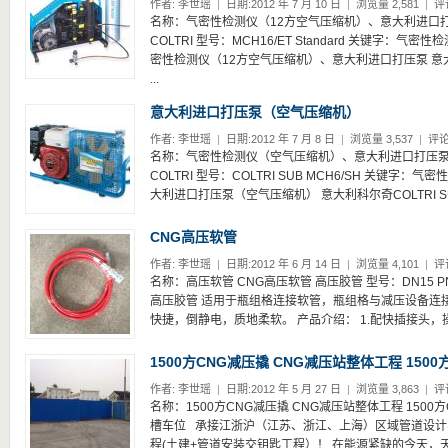
作者:
李世瑶
|
日期:2012 年 7 月 10 日
|
浏览量 2,581
|
评
名称：气密性检测仪（12方空气压缩机）、意大利进口
COLTRI 型号：MCH16/ET Standard 关键字：
密性检测仪（12方空气压缩机）、意大利进口打压泵 意大利科尔
...
意大利进口打压泵（空气压缩机）
作者:
李世瑶
|
日期:2012 年 7 月 8 日
|
浏览量 3,537
|
评论
名称：气密性检测仪（空气压缩机）、意大利进口打压泵
COLTRI 型号：COLTRI SUB MCH6/SH 关键字
大利进口打压泵（空气压缩机） 意大利科尔奇COLTRI SUB
CNG高压软管
作者:
李世瑶
|
日期:2012 年 6 月 14 日
|
浏览量 4,101
|
评
名称：高压软管 CNG高压软管 高压胶管 型号：DN15 P
高压胶管 适用于瓶组格连接软管，瓶组格与减压设备连
快捷，倒静电，质地柔软。 产品介绍： 1.配快插接头，操
1500方CNG减压撬 CNG减压站整体工程 1500
作者:
李世瑶
|
日期:2012 年 5 月 27 日
|
浏览量 3,863
|
评
名称：1500方CNG减压撬 CNG减压站整体工程 1500
槽车位 承接江浙沪（江苏、浙江、上海）区域管道设计
程(土建+管道安装交钥匙工程）！ 在能源紧缺的今天，天