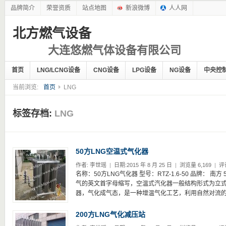
品牌简介
荣誉资质
站点地图
新浪微博
人人网
北方燃气设备
大连悠燃气体设备有限公司
首页
LNG/LCNG设备
CNG设备
LPG设备
NG设备
中央控
当前浏览:
首页
LNG
标签存档:
LNG
50方LNG空温式气化器
作者:
李世瑶
|
日期:2015 年 8 月 25 日
|
浏览量 6,169
|
评
名称：50方LNG气化器 型号：RTZ-1.6-50 品牌： 南方
气的英文首字母缩写，空温式汽化器一般结构形式为立
器，气化成气态，是一种增温气化工艺，利用自然对流的环
200方LNG气化减压站