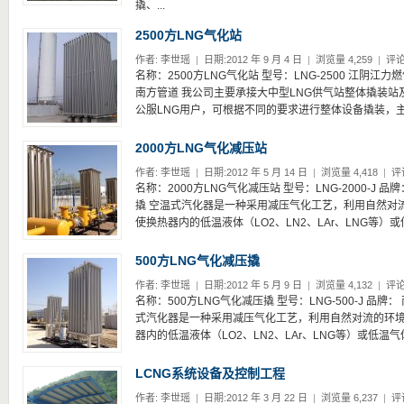
撬、...
2500方LNG气化站
作者:
李世瑶
|
日期:2012 年 9 月 4 日
|
浏览量 4,259
|
评论
名称：2500方LNG气化站 型号：LNG-2500 江阴江力
南方管道 我公司主要承接大中型LNG供气站整体撬装
公服LNG用户，可根据不同的要求进行整体设备撬装，主要
2000方LNG气化减压站
作者:
李世瑶
|
日期:2012 年 5 月 14 日
|
浏览量 4,418
|
评
名称：2000方LNG气化减压站 型号：LNG-2000-J 品
撬 空温式汽化器是一种采用减压气化工艺，利用自然对
使换热器内的低温液体（LO2、LN2、LAr、LNG等）或
500方LNG气化减压撬
作者:
李世瑶
|
日期:2012 年 5 月 9 日
|
浏览量 4,132
|
评论
名称：500方LNG气化减压撬 型号：LNG-500-J 品牌：
式汽化器是一种采用减压气化工艺，利用自然对流的环
器内的低温液体（LO2、LN2、LAr、LNG等）或低温气
LCNG系统设备及控制工程
作者:
李世瑶
|
日期:2012 年 3 月 22 日
|
浏览量 6,237
|
评