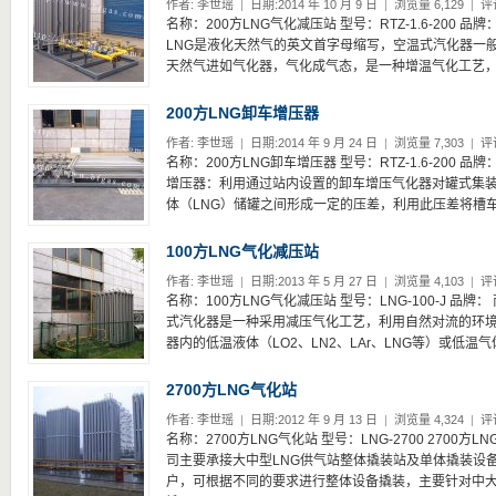
作者:
李世瑶
|
日期:2014 年 10 月 9 日
|
浏览量 6,129
|
评
名称：200方LNG气化减压站 型号：RTZ-1.6-200 品牌
LNG是液化天然气的英文首字母缩写，空温式汽化器一
天然气进如气化器，气化成气态，是一种增温气化工艺，利
200方LNG卸车增压器
作者:
李世瑶
|
日期:2014 年 9 月 24 日
|
浏览量 7,303
|
评
名称：200方LNG卸车增压器 型号：RTZ-1.6-200 品牌
增压器：利用通过站内设置的卸车增压气化器对罐式集
体（LNG）储罐之间形成一定的压差，利用此压差将槽车中
100方LNG气化减压站
作者:
李世瑶
|
日期:2013 年 5 月 27 日
|
浏览量 4,103
|
评
名称：100方LNG气化减压站 型号：LNG-100-J 品牌：
式汽化器是一种采用减压气化工艺，利用自然对流的环
器内的低温液体（LO2、LN2、LAr、LNG等）或低温气
2700方LNG气化站
作者:
李世瑶
|
日期:2012 年 9 月 13 日
|
浏览量 4,324
|
评
名称：2700方LNG气化站 型号：LNG-2700 2700方
司主要承接大中型LNG供气站整体撬装站及单体撬装设备
户，可根据不同的要求进行整体设备撬装，主要针对中大