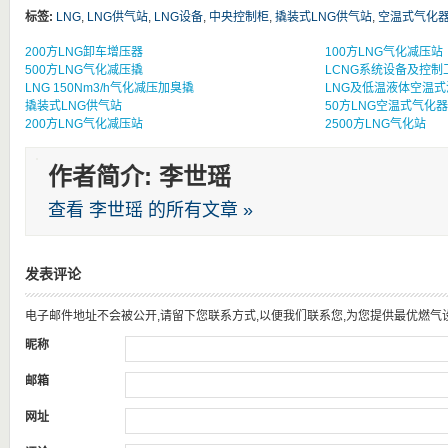
标签:
LNG
,
LNG供气站
,
LNG设备
,
中央控制柜
,
撬装式LNG供气站
,
空温式气化
200方LNG卸车增压器
100方LNG气化减压站
500方LNG气化减压撬
LCNG系统设备及控制
LNG 150Nm3/h气化减压加臭撬
LNG及低温液体空温式
撬装式LNG供气站
50方LNG空温式气化器
200方LNG气化减压站
2500方LNG气化站
作者简介: 李世瑶
查看 李世瑶 的所有文章 »
发表评论
电子邮件地址不会被公开,请留下您联系方式,以便我们联系您,为您提供最优燃气
昵称
邮箱
网址