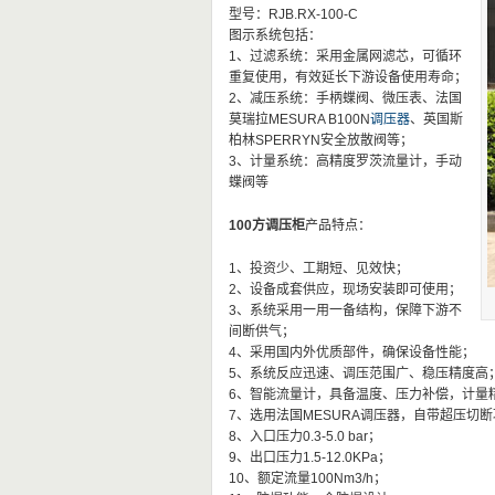
型号：RJB.RX-100-C
图示系统包括：
1、过滤系统：采用金属网滤芯，可循环
重复使用，有效延长下游设备使用寿命；
2、减压系统：手柄蝶阀、微压表、法国
莫瑞拉MESURA B100N
调压器
、英国斯
柏林SPERRYN安全放散阀等；
3、计量系统：高精度罗茨流量计，手动
蝶阀等
100方调压柜
产品特点：
1、投资少、工期短、见效快；
2、设备成套供应，现场安装即可使用；
3、系统采用一用一备结构，保障下游不
间断供气；
4、采用国内外优质部件，确保设备性能；
5、系统反应迅速、调压范围广、稳压精度高
6、智能流量计，具备温度、压力补偿，计量
7、选用法国MESURA调压器，自带超压切
8、入口压力0.3-5.0 bar；
9、出口压力1.5-12.0KPa；
10、额定流量100Nm3/h；