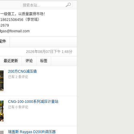
，一级做工，以质量赢得市场！
8621506456（李世瑶）
2679
gas@foxmail.com
配件
2026年08月07日下午 1:48分
最近更新
评论
标签
200方CNG减压撬
已有 2 条评论
CNG-100-1000系列减压计量站
已有 0 条评论
瑞盖斯 Raygas D200R调压器