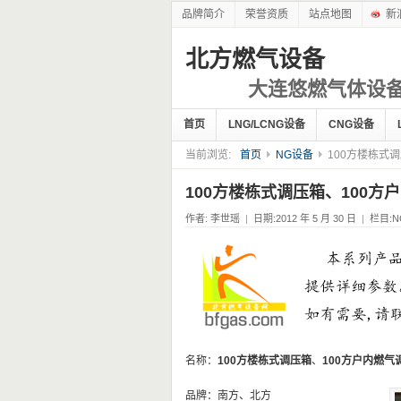
品牌简介
荣誉资质
站点地图
新
北方燃气设备
大连悠燃气体设
首页
LNG/LCNG设备
CNG设备
当前浏览:
首页
NG设备
100方楼栋式
100方楼栋式调压箱、100方
作者:
李世瑶
|
日期:2012 年 5 月 30 日
|
栏目:
N
名称：
100方楼栋式调压箱
、
100方户内燃气
品牌：南方、北方