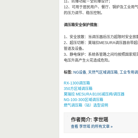
11、防爆功能－全防爆设计；
12、可用于居民用户、餐厅、锅炉及工业用
的压力调节、稳压控制。
调压箱安全保护措施
：
1、安全放散：当调压器后压力超限时安全放
2、超压切断：莫瑞拉MESURA调压器自
管道及设备。
3、静电保护：系统各管路之间均按照国家规
电压升高产生火花造成危险。
标签:
NG设备
,
天然气区域调压箱
,
工业专用调
RX-1300调压箱
350方区域调压箱
莫瑞拉 MESURA B100减压阀/调压器
NG-100-300区域调压箱
燃气调压箱（站）选型说明
作者简介: 李世瑶
查看 李世瑶 的所有文章 »