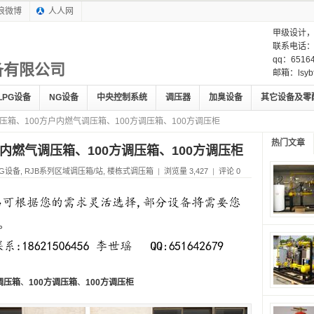
浪微博
人人网
甲级设计
联系电话：1
qq：65164
备有限公司
邮箱：lsybf
LPG设备
NG设备
中央控制系统
调压器
加臭设备
其它设备及零
调压箱、100方户内燃气调压箱、100方调压箱、100方调压柜
热门文章
户内燃气调压箱、100方调压箱、100方调压柜
G设备
,
RJB系列区域调压箱/站
,
楼栋式调压箱
|
浏览量 3,427
|
评论 0
调压箱
、
100方调压箱
、
100方调压柜