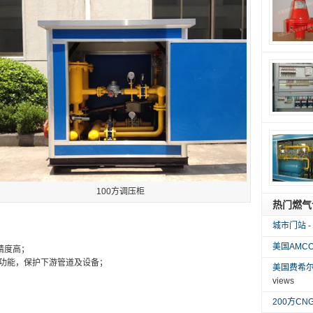
100方调压柜
热门燃气
城市门站
-
；
美国AMCO
精度高；
断功能，保护下游管道及设备；
美国费希尔F
views
200方CN