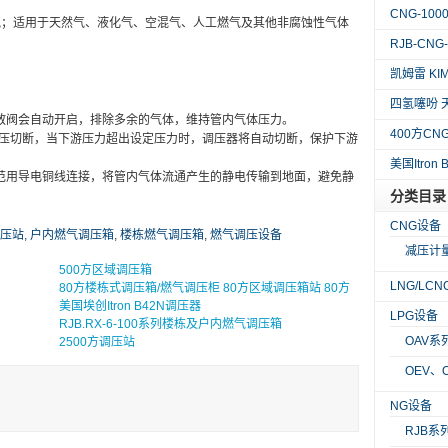
CNG-10
气；适用于天然气、液化气、空混气、人工燃气及其他非腐蚀性气体
RJB-CN
凯姆雷 KI
四氢噻吩 
散阀会自动开启，排除多余的气体，维持管内气体压力。
400方C
带超压切断，当下游压力超出设定压力时，调压器将自动切断，保护下游
美国Itron
范用导电铜线连接，将管内气体流通产生的静电传输到地面，避免静
分类目录
CNG设备
压站
,
户内燃气调压箱
,
楼栋燃气调压箱
,
燃气调压设备
减压计
500方区域调压箱
LNG/LC
80方楼栋式调压箱/燃气调压柜 80方区域调压箱站 80方
美国埃创Itron B42N调压器
工业调压箱
LPG设备
RJB.RX-6-100系列楼栋及户内燃气调压箱
OAV系
2500方调压站
OEV、
NG设备
RJB系