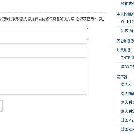
楼栋式
中央控制
以便我们联系您,为您提供最优燃气设备解决方案. 必填项已用
*
标注
OL-K
*
定做西门
*
其它设备
加臭设备
THT四
单/双泵
调压器
德国Ele
德国梅塞
意大利 
意大利塔
法国ME
法国Ra