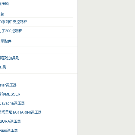
调压箱
系统
100系列中央控制柜
子200控制柜
及零配件
氢噻吩加臭剂
加臭
ster调压器
尔MESSER
Cavagna调压器
塔里尼TARTARINI调压器
SURA调压器
ygas调压器