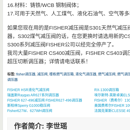
16.材料：铸铁/WCB 钢制阀体；
17.可用于天然气、人工煤气、液化石油气、空气等
如果您现在用的是FISHER减压阀是S301天然气减压
器，S302煤气减压阀的话，在您更换时请选用新的CS
S300系列减压阀FISHER公司以经完全停产了。
我司大量FISHER CS400减压阀，FISHER CS403调压
超压切断调压器；详情请电话联系！
标签:
fisher调压器
,
减压阀
,
楼栋燃气调压箱
,
液化气调压器
,
燃气减压阀
,
燃气调
调压器
FISHER HSR液化气减压阀
RX-1300调压箱
瑞盖斯Raygas AR627系列调压器
埃尔斯特-英斯卓美ELSTER
FISHER 627-496减压阀 FISHER627-496调压器
FISHER（费希尔）130
斯柏林Sperry G1000稳压阀
美国费希尔FISHER 1
Fisher627W、627WH调压阀
法国克莱斯CLESSE 4
作者简介: 李世瑶