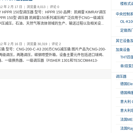
楼栋式
2 年 2 月 17 日
|
浏览量 8,013
|
评论 0
 HPPR 150型调压器 型号：HPPR 150 品牌：凯姆雷 KIMRAY调压
中央控制
 HPPR 150型 调压器 凯姆雷150系列减压阀广泛应用于CNG一级减压
OL-K
压减压，石油、天然气等流体领域的生产、输送过程以及相关设...
定做西门
其它设备
2 年 2 月 16 日
|
浏览量 30,319
|
评论 2
 型号：CNG-200-C-A3 200方CNG减压撬 图片产品为CNG-200-
加臭设备
为两级调压，两路调压，碳钢喷塑外箱，设备主要元件包括进口球阀、
THT四
级换热器、一级调压器（FISHER 1301和TESCOM4413-
单/双泵
调压器
德国Ele
德国梅塞
意大利 
意大利塔
法国ME
法国Ra