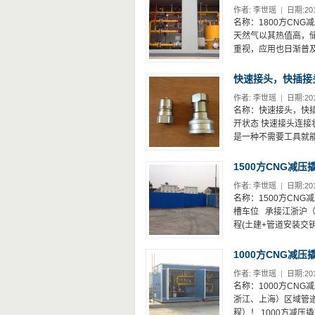
作者:
李世瑶
|
日期:201
名称：1800方CNG减
天然气以其热值高，
重视，应用也日渐普及
快速接头，快插接
作者:
李世瑶
|
日期:201
名称：快速接头，快插
开状态 快速接头连接状态
是一种不需要工具就能
1500方CNG减压
作者:
李世瑶
|
日期:201
名称：1500方CNG减
槽车位 承接江浙沪
程(土建+管道安装交
1000方CNG减压
作者:
李世瑶
|
日期:201
名称：1000方CNG
浙江、上海）区域管道
程）！ 1000方减压