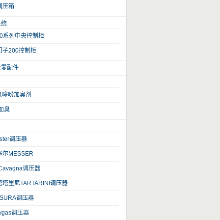
调压箱
系统
100系列中央控制柜
子200控制柜
及零配件
氢噻吩加臭剂
加臭
ster调压器
尔MESSER
Cavagna调压器
塔里尼TARTARINI调压器
SURA调压器
ygas调压器