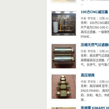
...
100方CNG减压撬
作者:
李世瑶
|
日期:201
名称：100方CNG减压撬
片产品为CNG-100
高压过滤器、一级换热
FISHE...
压缩天然气过滤器
作者:
李世瑶
|
日期:201
名称：高压燃气过滤器 
高精度高压过滤器，
气、天然气、空气等介质
高压球阀
作者:
李世瑶
|
日期:201
名称：高压球阀 型号：DN
DN25 PN400，
药、水利、电力、市
用...
凯姆雷 KIMARY 