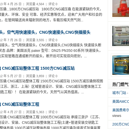
3 年 4 月 25 日
|
浏览量 4,564
|
评论 0
压撬 , 1800方CNG减压站 1800方CNG减压撬 在能源紧缺的今天，
储量大、环保、安全 可靠、经济实惠等优点，迎来广大用户和社会的
，在管网输送尚未辐射到的地方，车载压缩天然气则...
头，空气用快速接头，CNG快速接头,CNG快插接头
2 年 7 月 26 日
|
浏览量 3,555
|
评论 0
接头，空气用快速接头，CNG快速接头,CNG快插接头 快速接头断
 品牌：美国派克 paker 型号：DN25 PN350 60系列 快速接头，
实现管路连通或断开的接头，断开后可实现双向密封，...
撬 CNG减压站整体工程 1500方CNG减压站
2 年 5 月 27 日
|
浏览量 3,859
|
评论 0
压撬 CNG减压站整体工程 1500方CNG减压站 1500方减压撬侧视图
热门燃气
（江苏、浙江、上海）区域管道设计、安装、CNG减压站整体施工工
钥匙工程）！ 在能源紧缺的今天，天然气以其热值高，...
城市门站
-
美国AMCO
撬 CNG减压站整体工程
美国费希尔F
2 年 4 月 27 日
|
浏览量 5,363
|
评论 0
views
减压撬 CNG减压站整体工程 1000方CNG减压站 承接江浙沪（江苏、
设计、安装、CNG减压站整体施工工程(土建+管道安装交钥匙工
200方CN
撬整体布局 1000方减压站整体布局 1000方减压撬及排液式加臭装置