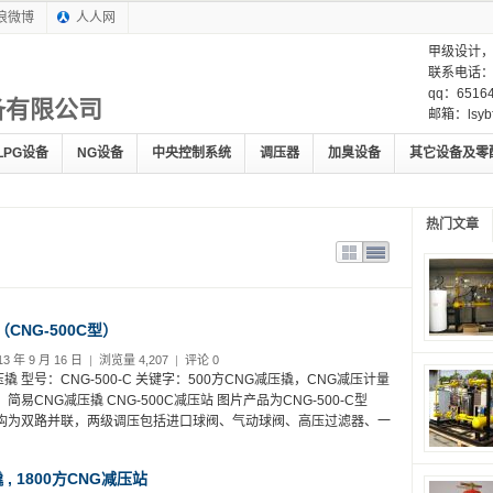
浪微博
人人网
甲级设计
联系电话：1
qq：65164
备有限公司
邮箱：lsybf
LPG设备
NG设备
中央控制系统
调压器
加臭设备
其它设备及零
热门文章
（CNG-500C型）
3 年 9 月 16 日
|
浏览量 4,207
|
评论 0
撬 型号：CNG-500-C 关键字：500方CNG减压撬，CNG减压计量
易CNG减压撬 CNG-500C减压站 图片产品为CNG-500-C型
结构为双路并联，两级调压包括进口球阀、气动球阀、高压过滤器、一
 , 1800方CNG减压站