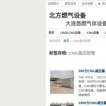
品牌简介
荣誉资质
站点地图
新
北方燃气设备
大连悠燃气体设
首页
LNG/LCNG设备
CNG设备
当前浏览:
首页
CNG高压软管
标签存档:
CNG高压软管
500方CNG减压撬
作者:
李世瑶
|
日期:201
名称：500方CNG减压
撬，CNG减压计量站，简
CNG减压撬，设备
级级换热...
1800方CNG减压撬