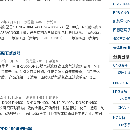
CNG-10
RJB-CN
凯姆雷 KI
2 年 4 月 6 日
|
浏览量 3,487
|
评论 0
 型号：CNG-100-C-A3 CNG-100-C-A3型 100方CNG减压撬 图
四氢噻吩 
-C-A3型CNG减压撬，设备结构为两级调压包括进口球阀、气动球阀、
器、一级调压器（费希尔FISHER 1301）、二级调压器（费希尔
400方C
美国Itron
/高压过滤器
分类目录
2 年 3 月 15 日
|
浏览量 7,948
|
评论 0
CNG设备
型号：MHF-1500-DN25燃气过滤器 高压燃气过滤器 品牌：MHF
广泛用于CNG设备入口段过滤，保证后端设备使用寿命，适用液化
减压计
。 产品介绍： 1.适用于压缩天然气系统高压过滤单元； 2....
LNG/LC
LPG设备
2 年 3 月 10 日
|
浏览量 3,433
|
评论 0
OAV系
06 PN400，DN13 PN400，DN15 PN400，DN20 PN400，
OEV、
 高压球阀 高压球阀被广泛的应用在石油炼制、长输管线、化工、造纸、制
政、钢铁等行业，高压球阀主要用于截断或接通管路中的介质，亦可
NG设备
RJB系
HPPR 150型调压器