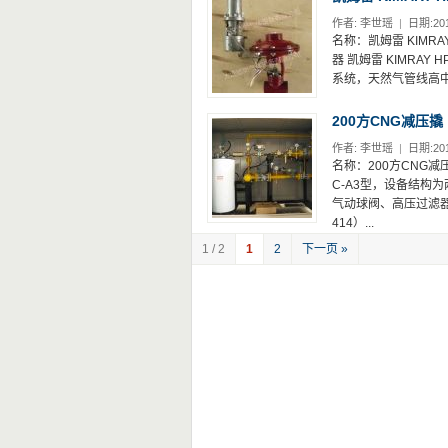
作者:
李世瑶
|
日期:201
名称：凯姆雷 KIMRAY
器 凯姆雷 KIMRAY
系统，天然气管线高中
200方CNG减压撬
作者:
李世瑶
|
日期:201
名称：200方CNG减压撬
C-A3型，设备结构
气动球阀、高压过滤器、一
414）...
1 / 2
1
2
下一页 »