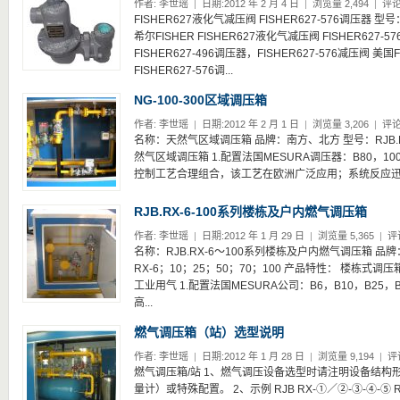
作者:
李世瑶
|
日期:2012 年 2 月 4 日
|
浏览量 2,494
|
评论
FISHER627液化气减压阀 FISHER627-576调压器 型
希尔FISHER FISHER627液化气减压阀 FISHER627-5
FISHER627-496调压器，FISHER627-576减压阀 美国F
FISHER627-576调...
NG-100-300区域调压箱
作者:
李世瑶
|
日期:2012 年 2 月 1 日
|
浏览量 3,206
|
评论
名称：天然气区域调压箱 品牌：南方、北方 型号：RJB.RX-1
然气区域调压箱 1.配置法国MESURA调压器：B80，100M 
控制工艺合理组合，该工艺在欧洲广泛应用；系统反应迅速
RJB.RX-6-100系列楼栋及户内燃气调压箱
作者:
李世瑶
|
日期:2012 年 1 月 29 日
|
浏览量 5,365
|
评
名称：RJB.RX-6～100系列楼栋及户内燃气调压箱 品牌
RX-6；10；25；50；70；100 产品特性： 楼栋
工业用气 1.配置法国MESURA公司：B6，B10，B25，B
高...
燃气调压箱（站）选型说明
作者:
李世瑶
|
日期:2012 年 1 月 28 日
|
浏览量 9,194
|
评
燃气调压箱/站 1、燃气调压设备选型时请注明设备结构
量计）或特殊配置。 2、示例 RJB RX-①／②-③-④-