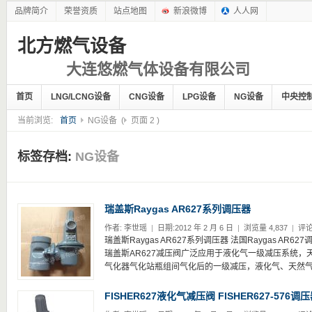
品牌简介
荣誉资质
站点地图
新浪微博
人人网
北方燃气设备
大连悠燃气体设备有限公司
首页
LNG/LCNG设备
CNG设备
LPG设备
NG设备
中央控
当前浏览:
首页
NG设备
(
页面 2
)
标签存档:
NG设备
瑞盖斯Raygas AR627系列调压器
作者:
李世瑶
|
日期:2012 年 2 月 6 日
|
浏览量 4,837
|
评论
瑞盖斯Raygas AR627系列调压器 法国Raygas AR62
瑞盖斯AR627减压阀广泛应用于液化气一级减压系统，
气化器气化站瓶组间气化后的一级减压，液化气、天然气及
FISHER627液化气减压阀 FISHER627-576调